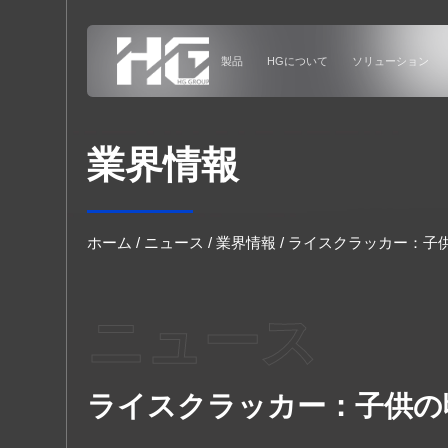
メニュー
製品
HGについて
ホーム
業界情報
製品
HGについて
ホーム
/
ニュース
/
業界情報
/
ライスクラッカー：子
ソリューション
ニュース
導入事例
ライスクラッカー：子供の
ニュース