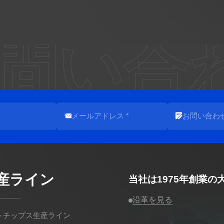
問い合
産ライン
当社は1975年創業
沿革を見る
トチップス生産ライン