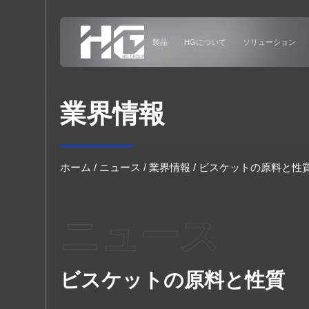
メニュー
製品
HGについて
ホーム
業界情報
製品
HGについて
ホーム
/
ニュース
/
業界情報
/
ビスケットの原料と性
ソリューション
ニュース
導入事例
ビスケットの原料と性質
ニュース