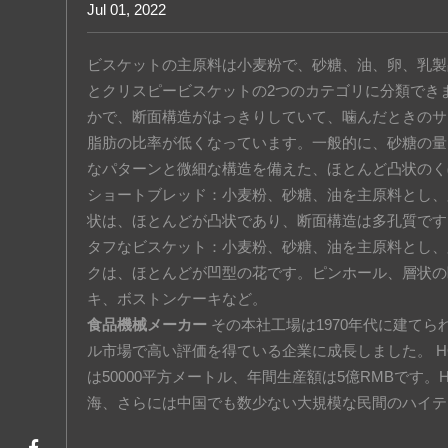
Jul 01, 2022
お問い合わせ
ビスケットの主原料は小麦粉で、砂糖、油、卵、乳製
とクリスピービスケットの2つのカテゴリに分類でき
かで、断面構造がはっきりしていて、噛んだときのサ
脂肪の比率が低くなっています。一般的に、砂糖の量は
なパターンと微細な構造を備えた、ほとんど凸状のく
ショートブレッド：小麦粉、砂糖、油を主原料とし、
状は、ほとんどが凸状であり、断面構造は多孔質です
タフなビスケット：小麦粉、砂糖、油を主原料とし、
クは、ほとんどが凹型の花です。ピンホール、層状の
キ、ボストンケーキなど。
食品機械メーカー
その本社工場は1970年代に建て
ル市場で高い評価を得ている企業に成長しました。 H
は50000平方メートル、年間生産額は5億RMBです。HG
海、さらには中国でも数少ない大規模な民間のハイテ