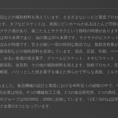
品などの補助材料を加えています。さまざまなレシピと製造プロ
ます。タフなビスケットは、表面にピンホールがあるほとんど凹状
クサク感があり、歯ごたえとサクサクという独特の特徴がありま
30％未満であり、油の量は20％未満です。サクサクのビスケット
ぼみが特徴です。甘さが緩い一部の特別な製品では、脂肪含有量が
膨張剤などの補助原料を添加しています。混合、圧延、印刷、ベ
。ゆるい食感の焼き菓子。クリームビスケット、ネギビスケット
膨張剤、改良剤、その他の補助材料を加えます。熱粉プロセス、
断面、パリッとした焼き菓子を備えた滑らかで平らな表面。ミル
られました。食品機械の設計と製造における40年近くの経験の中で
G企業は現在、4つの機械加工工場、1つの食品研究所、1つの商社
グループはISO9001：2008に合格しています。 \ CE \ SG
ク企業の1つとなっています。