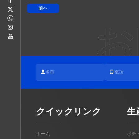
前へ
お
クイックリンク
生
ホーム
ポテ