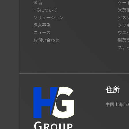
製品
ケー
HGについて
米菓
ソリューション
ビス
導入事例
クッ
ニュース
ウエ
お問い合わせ
製菓
スナ
住所
中国上海市奉