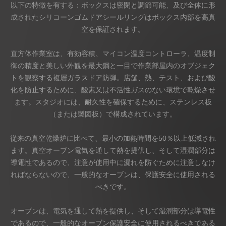
以下の特徴を有する：ボックスは密閉と調節可能、及び全体に形
成されたシリコーンゴムドアシールリングはボックス内部を高真
ニュース
空を保証されます。
直方体作業室は、有効容積、マイコン温度コントローラ、温度制
お問い合わせ
御の精度と美しい外観を最大鋼と一目で作業部屋内のオブジェク
トを観察する複層ガラスドア防弾。店舗、熱、テスト、および酸
化を防止するために、酸素又は不活性ガスのない環境で乾燥させ
ます。スタジオには、耐久性を確保するために、ステンレス板
（または製図板）で構成されています。
従来の真空乾燥炉に比べて、最小の加熱時間を50％以上低減され
ます。真空オーブン電気を通して熱を提供し、そして湿潤部分は
導電性であるので、注意が使用中に漏れを防ぐために注意しなけ
ればならないので、一般的なオーブンは、保護安全に使用される
べきです。
オーブンは、電気を通して熱を提供し、そして湿潤部分は導電性
であるので、一般的なオーブン保護安全に使用されるべきである